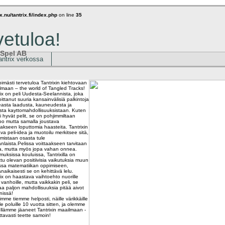
x.nu/tantrix.fi/index.php
on line
35
vetuloa!
 Spel AB
antrix verkossa
imästi tervetuloa Tantrixin kiehtovaan
lmaan – the world of Tangled Tracks!
rix on peli Uudesta-Seelannista, joka
ittanut suuria kansainvälisiä palkintoja
easta laadusta, kauneudesta ja
ista kayttomahdollisuuksistaan. Kuten
i hyvät pelit, se on pohjimmiltaan
po mutta samalla joustava
takseen loputtomia haasteita. Tantrixin
ava peli-idea ja muotoilu merkitsee sitä,
 mistaan osasta tule
nlaista.Pelissa voittaakseen tarvitaan
oa, mutta myös jopa vahan onnea.
muksissa kouluissa, Tantrixilla on
tu olevan positiivisia vaikutuksia muun
sa matematiikan oppimiseen,
aikaisesti se on kehittävä lelu.
ix on haastava vaihtoehto nuorille
vanhoille, mutta vaikkakin peli, se
aa paljon mahdollisuuksia pitää aivot
nissä!
mme tiemme helposti, näille värikkäille
le poluille 10 vuotta sitten, ja olemme
ellämme jäaneet Tantrixin maailmaan -
ttavasti teette samoin!