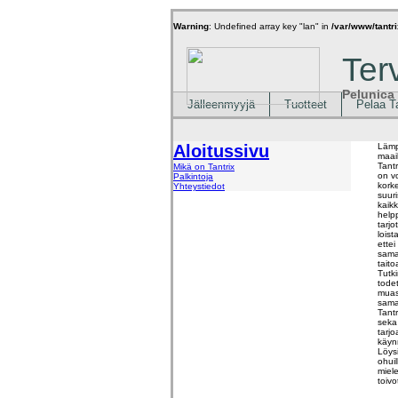
Warning
: Undefined array key "lan" in
/var/www/tantri
Ter
Pelunica
Jälleenmyyjä
Tuotteet
Pelaa T
Aloitussivu
Lämp
maai
Tant
Mikä on Tantrix
on vo
Palkintoja
kork
Yhteystiedot
suur
kaikk
help
tarjo
loist
ettei
sama
tait
Tutki
todet
muas
saman
Tantr
seka 
tarjo
käyn
Löysi
ohuil
miel
toivo