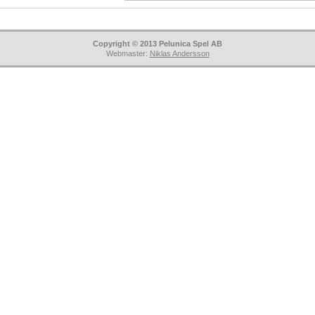
Copyright © 2013 Pelunica Spel AB
Webmaster:
Niklas Andersson